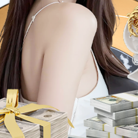
分析与观赛互动体验，打造兼具
博体育官网等体育内容更便捷、