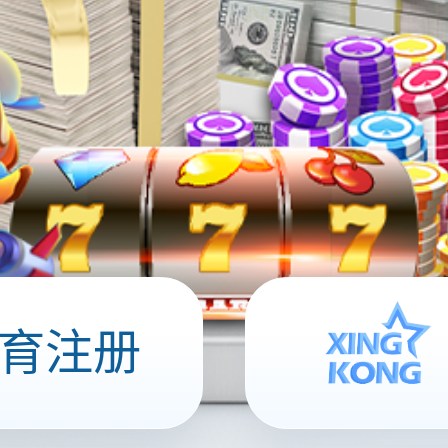
风控、秒级加载、多节点加速等
时，万博体育官网提供全天候客
。
五大核心功能 · 场景整合
从赛事直播到多端互动，构建万博体育官网生态闭环