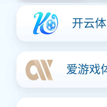
体育赛事直播
同步覆盖全球重要赛事，配备高清信号源与多语
赛，实现多屏同步观赛。