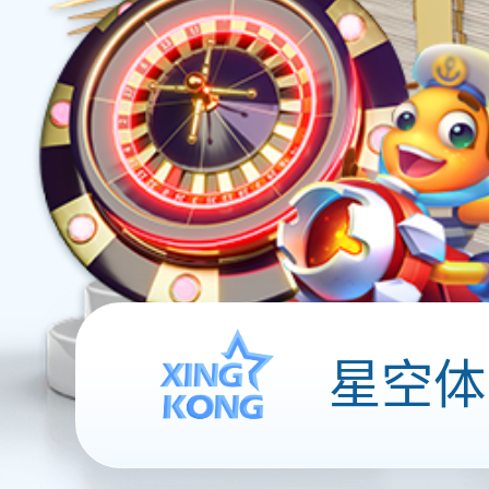
平台技术与服务能力
平台构建了一套高可用的全终端直播服务架构，集成智能
核心技术，确保不同区域用户都能流畅体验体育赛事。 同
服支持与数据同步，致力于打造值得信赖的观赛首选平台