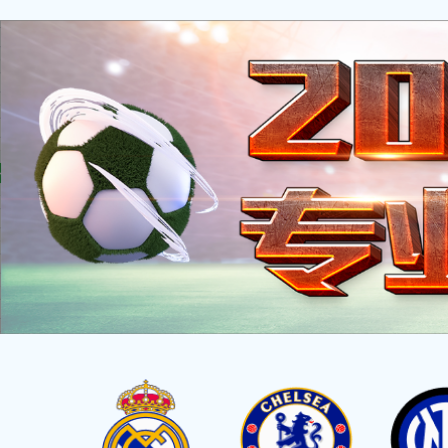
万博体育官网
A
欢迎访问
万博体育官网
，提供全面覆
更新千场比赛