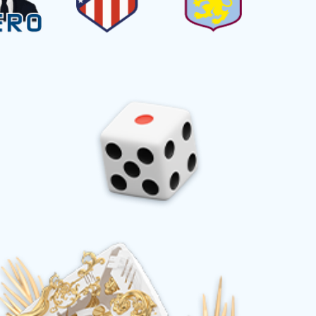
安全与多样化的观赛服务体
景
立了“科技驱动体育创新”的发展方向，融合赛事直播、数据