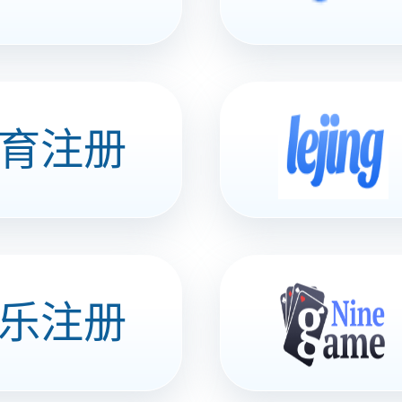
边聊，提升观赛的社交属性。