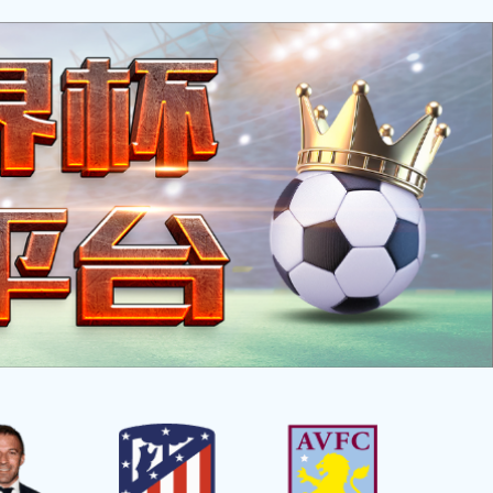
注册入口
育赛事与数据服务
 支持
APP下载
与
网页使用
，每日同步
掌握比赛节奏。