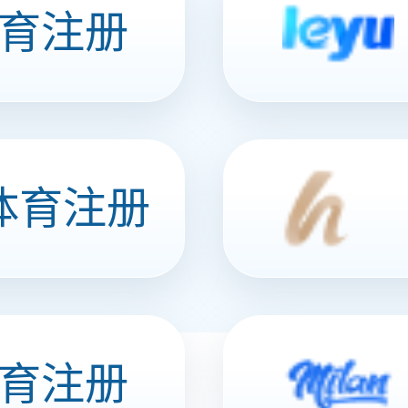
胜负走势等，支持图表化展示，助用户理解比赛进程与策略细
回放，服务深度体育爱好者及内容创作者。