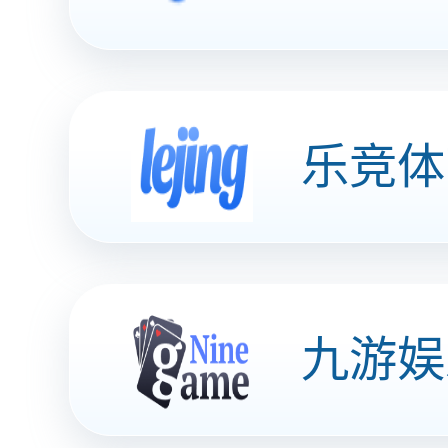
用户社区与弹幕互动
构建赛事评论区与实时弹幕系统，让用户可边看