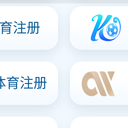
言解说选项。用户可通过万博体育官网平台轻松找到关注比